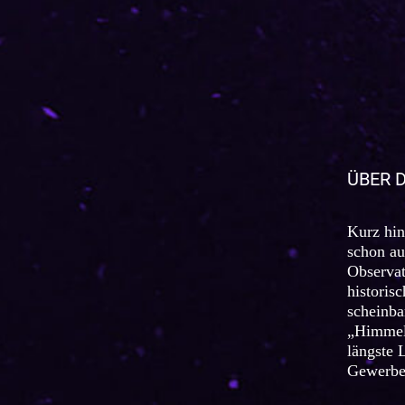
ÜBER 
Kurz hin
schon au
Observat
historis
scheinba
„Himmels
längste 
Gewerbea