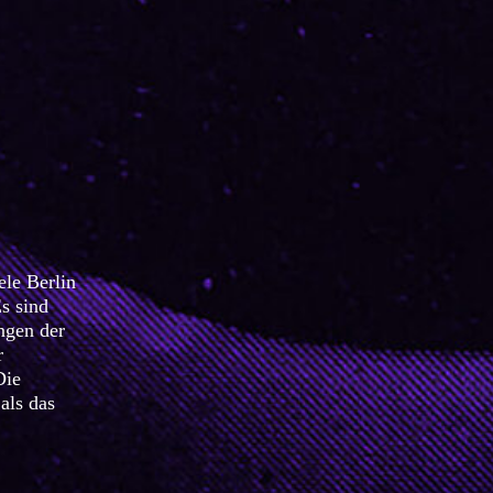
ele Berlin
Es sind
ngen der
r
Die
als das