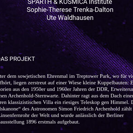
SPARTH & KOSMICA Institute
Sophie-Therese Trenka-Dalton
Ute Waldhausen
DAS PROJEKT
ter dem sowjetischen Ehrenmal im Treptower Park, wo für vi
fhört, liegen zerstreut auf einer Wiese kleine Kuppelbauten: 
orien aus den 1950er und 1960er Jahren der DDR, Erweiteru
chen Archenhold-Sternwarte. Dahinter ragt aus dem Dach eine
ren klassizistischen Villa ein riesiges Teleskop gen Himmel. 
kanone“ des Astronomen Simon Friedrich Archenhold zählt 
Linsenfernrohr der Welt und wurde anlässlich der Berliner
usstellung 1896 erstmals aufgebaut.