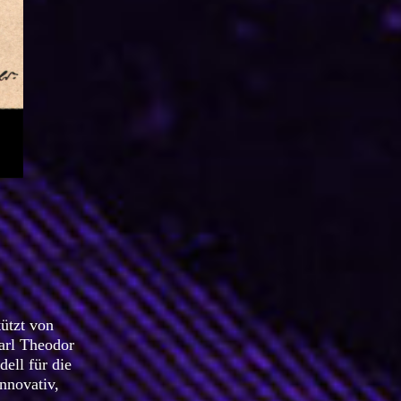
ützt von
arl Theodor
ell für die
nnovativ,