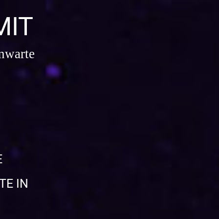
MIT
nwarte
E
E IN