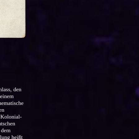
nlass, den
 einem
hematische
en
 Kolonial-
utschen
r dem
lung heißt