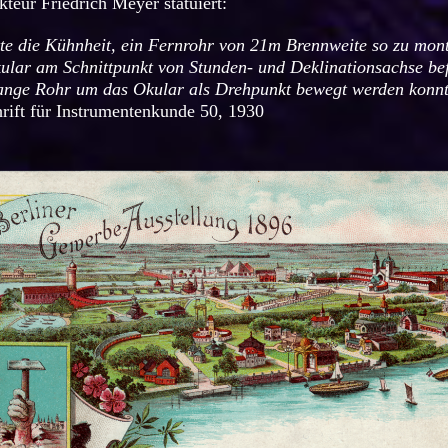
kteur Friedrich Meyer statuiert:
te die Kühnheit, ein Fernrohr von 21m Brennweite so zu mont
kular am Schnittpunkt von Stunden- und Deklinationsachse be
lange Rohr um das Okular als Drehpunkt bewegt werden konn
hrift für Instrumentenkunde 50, 1930