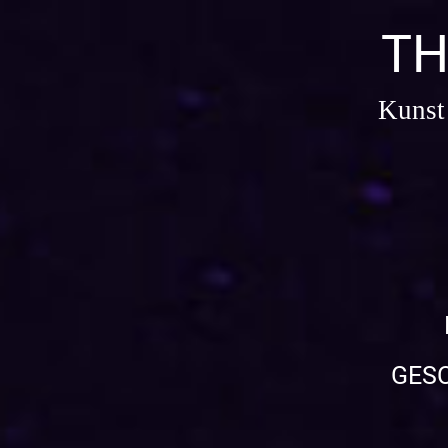
Zum
Inhalt
TH
springen
Kunst
GES