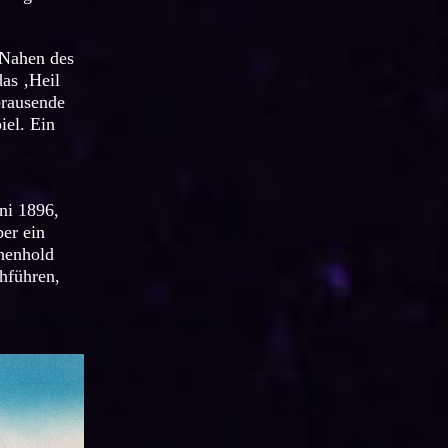
 Nahen des
as ‚Heil
brausende
iel. Ein
ni 1896,
ber ein
chenhold
hführen,