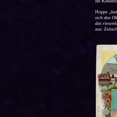
ihr Konstru
Hoppe „
hat
sich das O
das riesen
aus: Zeitsc