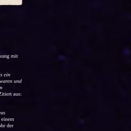
kung mit
s ein
 waren und
en
Zitiert aus:
eus
n einem
ohr der