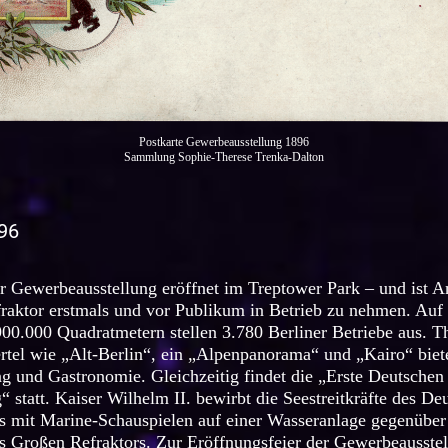
Postkarte Gewerbeausstellung 1896
Sammlung Sophie-Therese Trenka-Dalton
896
r Gewerbeausstellung eröffnet im Treptower Park – und ist A
raktor erstmals und vor Publikum in Betrieb zu nehmen. Auf
00.000 Quadratmetern stellen 3.780 Berliner Betriebe aus. T
rtel wie „Alt-Berlin“, ein „Alpenpanorama“ und „Kairo“ biet
g und Gastronomie. Gleichzeitig findet die „Erste Deutschen
“ statt. Kaiser Wilhelm II. bewirbt die Seestreitkräfte des De
hs mit Marine-Schauspielen auf einer Wasseranlage gegenübe
s Großen Refraktors. Zur Eröffnungsfeier der Gewerbeausstel