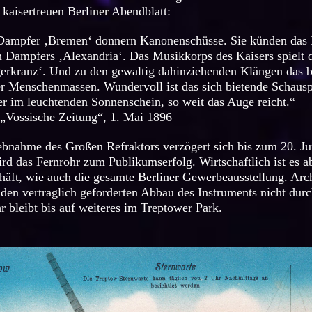
 kaisertreuen Berliner Abendblatt:
ampfer ‚Bremen‘ donnern Kanonenschüsse. Sie künden das
n Dampfers ‚Alexandria‘. Das Musikkorps des Kaisers spielt d
gerkranz‘. Und zu den gewaltig dahinziehenden Klängen das 
r Menschenmassen. Wundervoll ist das sich bietende Schausp
r im leuchtenden Sonnenschein, so weit das Auge reicht.“
: „Vossische Zeitung“, 1. Mai 1896
ebnahme des Großen Refraktors verzögert sich bis zum 20. Ju
rd das Fernrohr zum Publikumserfolg. Wirtschaftlich ist es a
häft, wie auch die gesamte Berliner Gewerbeausstellung. Ar
den vertraglich geforderten Abbau des Instruments nicht durc
r bleibt bis auf weiteres im Treptower Park.