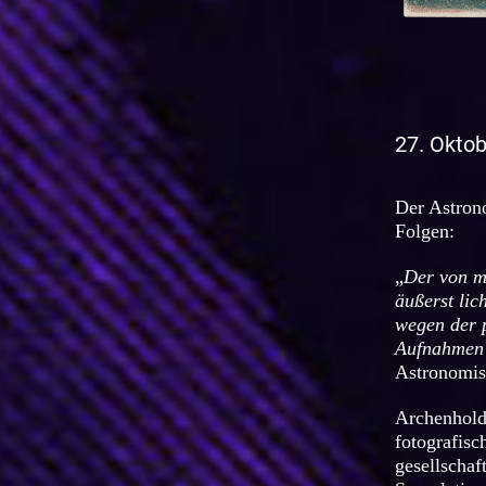
27. Okto
Der Astron
Folgen:
„
Der von mi
äußerst lic
wegen der p
Aufnahmen 
Astronomis
Archenhold
fotografisc
gesellschaf