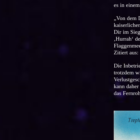
es in einem
„Von dem D
kaiserliche
Dir im Sie
‚Hurrah‘ de
Flaggenmee
Zitiert aus
Die Inbetri
trotzdem wi
Verlustgesc
kann daher 
das Fernroh