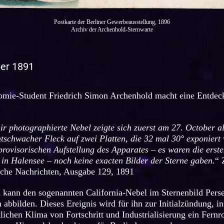
Postkarte der Berliner Gewerbeausstellung, 1896
Archiv der Archenhold-Sternwarte
ber 1891
omie-Student Friedrich Simon Archenhold macht eine Entdec
r photographierte Nebel zeigte sich zuerst am 27. October al
htschwacher Fleck auf zwei Platten, die 32 mal 30° exponiert
rovisorischen Aufstellung des Apparates – es waren die erst
in Halensee – noch keine exacten Bilder der Sterne gaben.
“ 
che Nachrichten, Ausgabe 129, 1891
 kann den sogenannten California-Nebel im Sternenbild Pers
h abbilden. Dieses Ereignis wird für ihn zur Initialzündung, i
tlichen Klima von Fortschritt und Industrialisierung ein Fernr